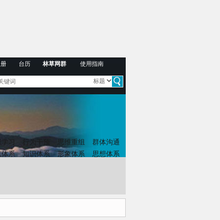
注册
台历
林草网群
使用指南
织学习
行为干预
思维重组
群体沟通
息体系
知识体系
形象体系
思想体系