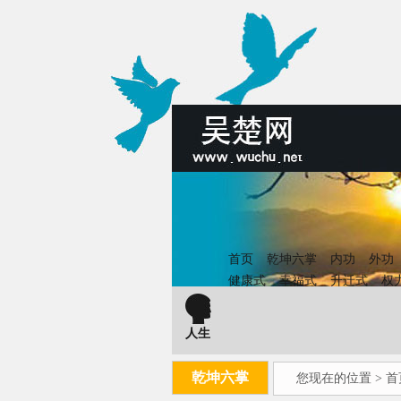
首页
乾坤六掌
内功
外功
健康式
幸福式
升迁式
权
人生
乾坤六掌
您现在的位置 >
首