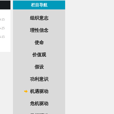
栏目导航
组织意志
9-15
5-25
理性信念
3-15
使命
价值观
假设
功利意识
机遇驱动
危机驱动