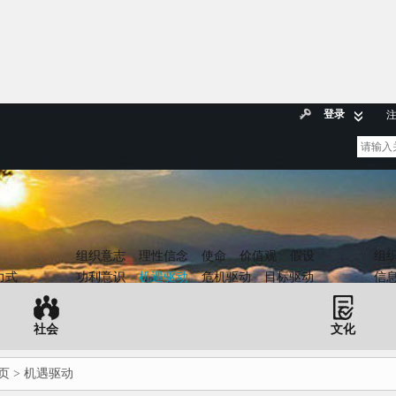
登录
组织意志
理性信念
使命
价值观
假设
组
力式
功利意识
机遇驱动
危机驱动
目标驱动
信
社会
文化
页
> 机遇驱动