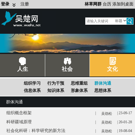
登录
注册
林草网群
台历
添加到桌面
人生
社会
文化
组织学习
行为干预
思维重组
群体沟通
信息体系
知识体系
形象体系
思想体系
群体沟通
组织概念框架
|
| 23-09-17
吴劲松
科研疆域原理
|
| 20-01-28
吴劲松
社会化科研：科学研究的新方法
|
| 19-08-04
吴劲松