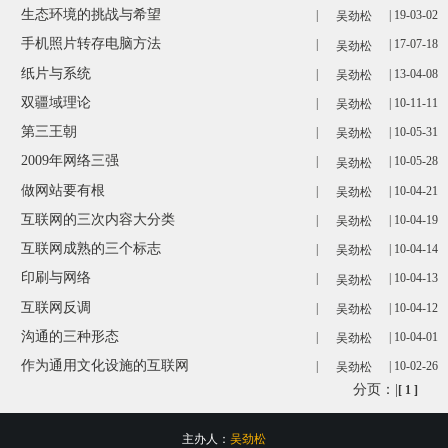
生态环境的挑战与希望
|
| 19-03-02
吴劲松
手机照片转存电脑方法
|
| 17-07-18
吴劲松
纸片与系统
|
| 13-04-08
吴劲松
双疆域理论
|
| 10-11-11
吴劲松
第三王朝
|
| 10-05-31
吴劲松
2009年网络三强
|
| 10-05-28
吴劲松
做网站要有根
|
| 10-04-21
吴劲松
互联网的三次内容大分类
|
| 10-04-19
吴劲松
互联网成熟的三个标志
|
| 10-04-14
吴劲松
印刷与网络
|
| 10-04-13
吴劲松
互联网反调
|
| 10-04-12
吴劲松
沟通的三种形态
|
| 10-04-01
吴劲松
作为通用文化设施的互联网
|
| 10-02-26
吴劲松
分页：|
[ 1 ]
主办人：
吴劲松