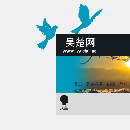
首页
乾坤六掌
内功
外功
健康式
幸福式
升迁式
权
人生