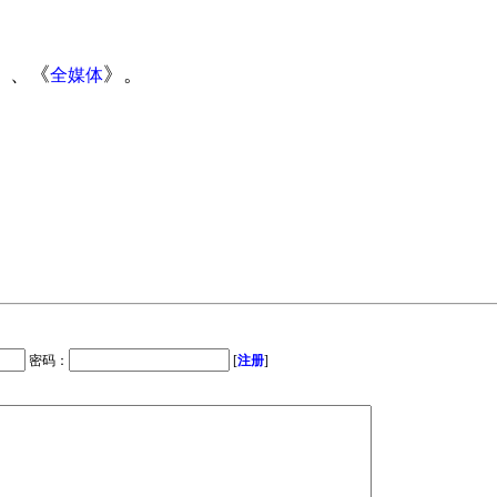
》、《
》。
全媒体
密码：
[
注册
]