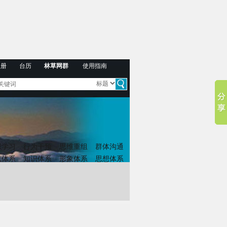
注册
台历
林草网群
使用指南
织学习
行为干预
思维重组
群体沟通
息体系
知识体系
形象体系
思想体系