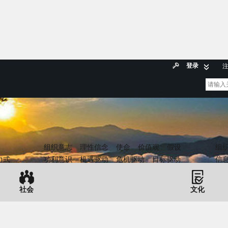
登录
组织意志
理性信念
使命
价值观
假设
组
力式
功利意识
机遇驱动
危机驱动
目标驱动
信
社会
文化