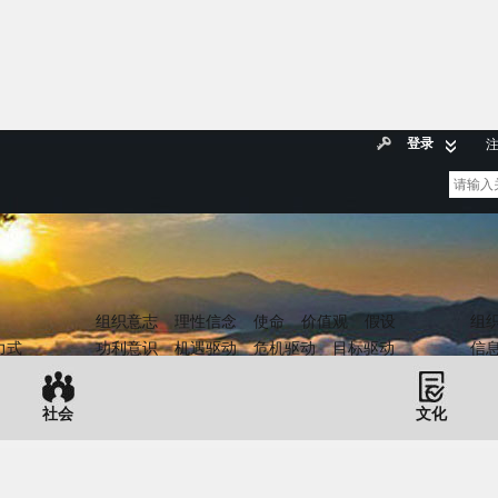
登录
组织意志
理性信念
使命
价值观
假设
组
力式
功利意识
机遇驱动
危机驱动
目标驱动
信
社会
文化