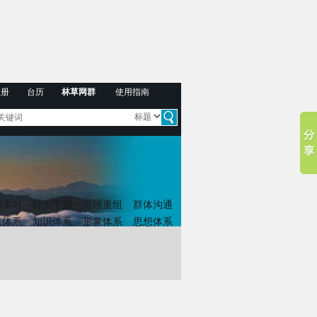
注册
台历
林草网群
使用指南
织学习
行为干预
思维重组
群体沟通
息体系
知识体系
形象体系
思想体系