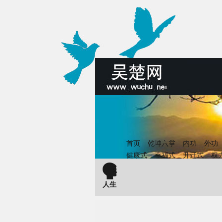
首页
乾坤六掌
内功
外功
健康式
幸福式
升迁式
权
人生