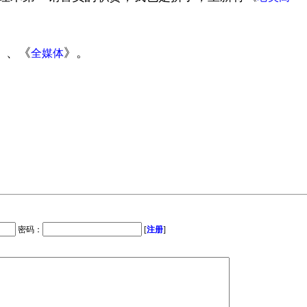
》、《
》。
全媒体
密码：
[
注册
]