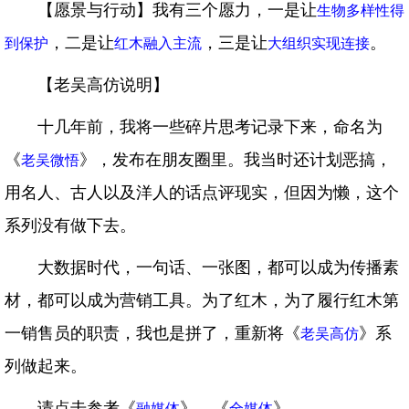
【愿景与行动】我有三个愿力，一是让
生物多样性得
，二是让
，三是让
。
到保护
红木融入主流
大组织实现连接
【老吴高仿说明】
十几年前，我将一些碎片思考记录下来，命名为
《
》，发布在朋友圈里。我当时还计划恶搞，
老吴微悟
用名人、古人以及洋人的话点评现实，但因为懒，这个
系列没有做下去。
大数据时代，一句话、一张图，都可以成为传播素
材，都可以成为营销工具。为了红木，为了履行红木第
一销售员的职责，我也是拼了，重新将《
》系
老吴高仿
列做起来。
请点击参考《
》、《
》。
融媒体
全媒体