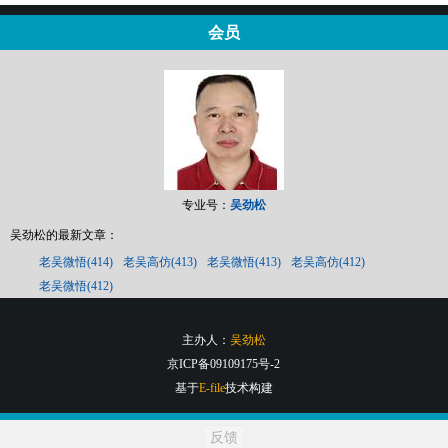
会员
专业号：
吴劲松
吴劲松的最新文章：
老吴微悟(414)
老吴高仿(413)
老吴微悟(413)
老吴高仿(412)
老吴微悟(412)
主办人：
吴劲松
京ICP备09109175号-2
基于
E-file
技术构建
反馈