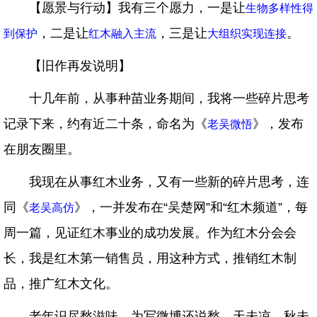
【愿景与行动】我有三个愿力，一是让
生物多样性得
，二是让
，三是让
。
到保护
红木融入主流
大组织实现连接
【旧作再发说明】
十几年前，从事种苗业务期间，我将一些碎片思考
记录下来，约有近二十条，命名为《
》，发布
老吴微悟
在朋友圈里。
我现在从事红木业务，又有一些新的碎片思考，连
同《
》，一并发布在“吴楚网”和“红木频道”，每
老吴高仿
周一篇，见证红木事业的成功发展。作为红木分会会
长，我是红木第一销售员，用这种方式，推销红木制
品，推广红木文化。
老年识尽愁滋味，为写微博还说愁。天未凉，秋未