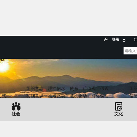
登录
组织意志
理性信念
使命
价值观
假设
组
力式
功利意识
机遇驱动
危机驱动
目标驱动
信
社会
文化