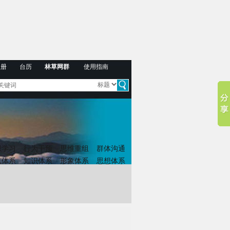
注册
台历
林草网群
使用指南
织学习
行为干预
思维重组
群体沟通
息体系
知识体系
形象体系
思想体系