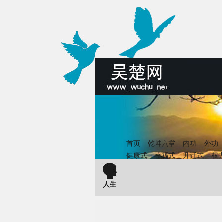
首页
乾坤六掌
内功
外功
健康式
幸福式
升迁式
权
人生