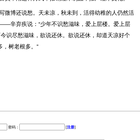
写微博还说愁。天未凉，秋未到，活得幼稚的人仍然活
——辛弃疾说：“少年不识愁滋味，爱上层楼。爱上层
而今识尽愁滋味，欲说还休。欲说还休，却道天凉好个
多，树老根多。”
密码：
[
注册
]