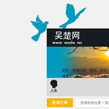
首页
乾坤六掌
内功
外功
健康式
幸福式
升迁式
权
人生
乾坤六掌
您现在的位置 >
首