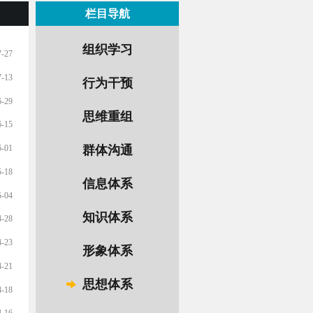
栏目导航
组织学习
7-27
7-13
行为干预
6-29
思维重组
6-15
6-01
群体沟通
5-18
信息体系
5-04
知识体系
4-28
4-23
形象体系
4-21
思想体系
4-18