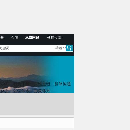
注册
台历
林草网群
使用指南
织学习
行为干预
思维重组
群体沟通
息体系
知识体系
形象体系
思想体系