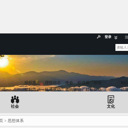
登录
组织意志
理性信念
使命
价值观
假设
组
力式
功利意识
机遇驱动
危机驱动
目标驱动
信
社会
文化
页
> 思想体系